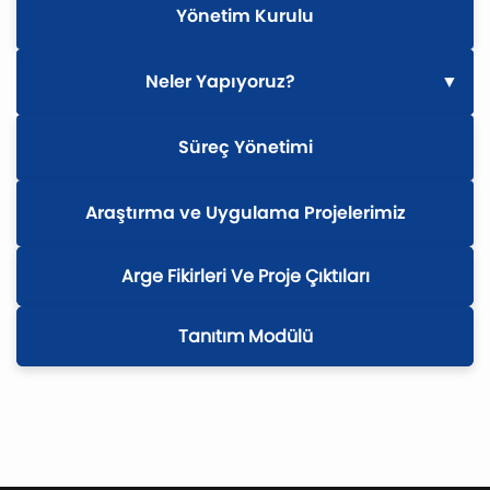
Yönetim Kurulu
Neler Yapıyoruz?
▼
Öğrenciler İçin
Süreç Yönetimi
Mezunlar İçin
Araştırma ve Uygulama Projelerimiz
Girişimciler İçin
Arge Fikirleri Ve Proje Çıktıları
Tanıtım Modülü